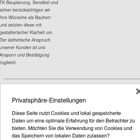
TK Bauplanung. Sensibel und
sicher berücksichtigen wir
Ihre Wünsche als Bauherr
und setzten diese mit
gestalterischer Klarheit um.
Der ästhetische Anspruch
unserer Kunden ist uns
Ansporn und Bestätigung
zugleich.
Privatsphäre-Einstellungen
TK Bauplanung GmbH
Kontakt und Impressum
|
Datenschutz
Diese Seite nutzt Cookies und lokal gespeicherte
© TK Bauplanung GmbH
Daten um eine optimale Erfahrung für den Betrachter zu
bieten. Möchten Sie die Verwendung von Cookies und
das Speichern von lokalen Daten zulassen?