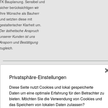
TK Bauplanung. Sensibel und
sicher berücksichtigen wir
Ihre Wünsche als Bauherr
und setzten diese mit
gestalterischer Klarheit um.
Der ästhetische Anspruch
unserer Kunden ist uns
Ansporn und Bestätigung
zugleich.
Privatsphäre-Einstellungen
TK Bauplanung GmbH
Kontakt und Impressum
|
Datenschutz
Diese Seite nutzt Cookies und lokal gespeicherte
© TK Bauplanung GmbH
Daten um eine optimale Erfahrung für den Betrachter zu
bieten. Möchten Sie die Verwendung von Cookies und
das Speichern von lokalen Daten zulassen?